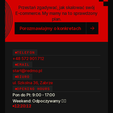
Przestań zgadywać, jak skalować swój
E-commerce. My mamy na to sprawdzony
plan.
Porozmawiajmy o konkretach
TELEFON
+48 572 901 712
EMAIL
start@redmo.pl
BIURO
ul. Szkolna 36, Zabrze
OPENING HOURS
Pon do Pt: 9:00 - 17:00
Weekend: Odpoczywamy 💆‍♀️
12:20:12