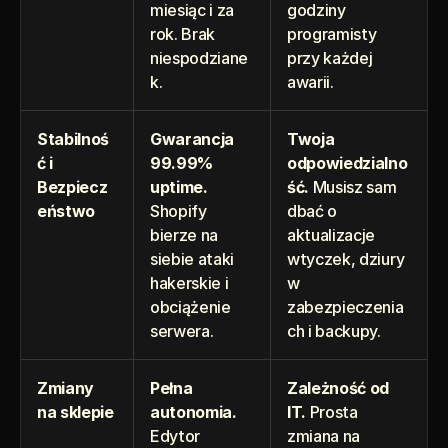
miesiąc i za 
godziny 
rok. Brak 
programisty 
niespodziane
przy każdej 
k.
awarii.
Stabilnoś
Gwarancja 
Twoja 
ć i 
99.99% 
odpowiedzialno
Bezpiecz
uptime.
ść. 
Musisz sam 
eństwo
Shopify 
dbać o 
bierze na 
aktualizacje 
siebie ataki 
wtyczek, dziury 
hakerskie i 
w 
obciążenie 
zabezpieczenia
serwera.
ch i backupy.
Zmiany 
Pełna 
Zależność od 
na sklepie
autonomia.
IT. 
Prosta 
Edytor 
zmiana na 