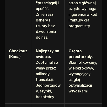
"przeciągnij i 
stronie głównej 
upuść". 
często wymaga 
Zmieniasz 
ingerencji w kod 
banery i 
i faktury dla 
teksty bez 
programisty.
dzwonienia 
do nas.
Checkout 
Najlepszy na 
Często 
(Kasa)
świecie. 
przestarzały. 
Zoptymalizo
Skomplikowany, 
wany przez 
wielokrokowy, 
miliardy 
wymagający 
transakcji. 
ciągłej 
Jednoetapow
optymalizacji 
y, szybki, 
wtyczkami.
bezbłędny.