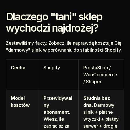
Dlaczego "tani" sklep 
wychodzi najdrożej?
Zestawiliśmy fakty. Zobacz, ile naprawdę kosztuje Cię 
"darmowy" silnik w porównaniu do stabilności Shopify.
Cecha
Shopify
PrestaShop / 
WooCommerce 
/ Shoper
Model 
Przewidywal
Studnia bez 
kosztów
ny 
dna. 
Darmowy 
abonament.
silnik + płatne 
Wiesz, ile 
wtyczki + płatny 
zapłacisz za 
serwer + drogie 